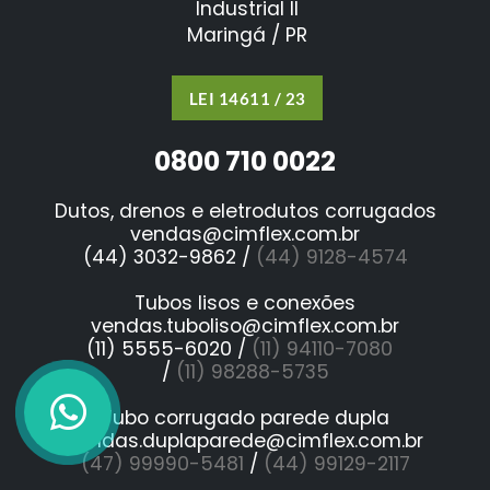
Industrial II
Maringá / PR
LEI 14611 / 23
0800 710 0022
Dutos, drenos e eletrodutos corrugados
vendas@cimflex.com.br
(44) 3032-9862 /
(44) 9128-4574
Tubos lisos e conexões
vendas.tuboliso@cimflex.com.br
(11) 5555-6020 /
(11) 94110-7080
/
(11) 98288-5735
Tubo corrugado parede dupla
vendas.duplaparede@cimflex.com.br
(47) 99990-5481
/
(44) 99129-2117