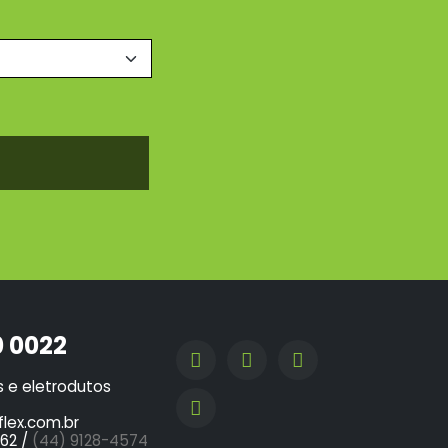
0 0022
s e eletrodutos
lex.com.br
62 /
(44) 9128-4574