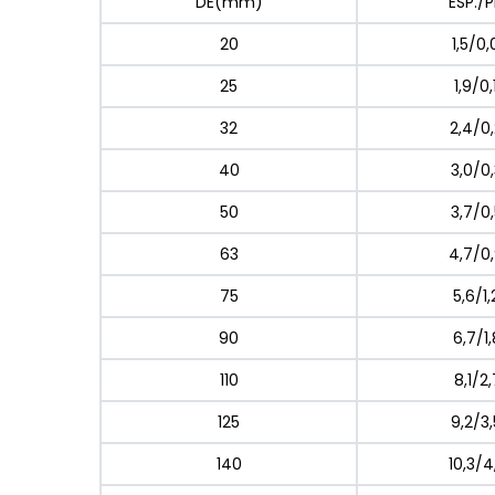
DE(mm)
ESP./
20
1,5/0
25
1,9/0
32
2,4/0
40
3,0/0
50
3,7/0
63
4,7/0
75
5,6/1
90
6,7/1
110
8,1/2
125
9,2/3
140
10,3/4