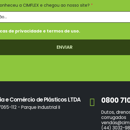
conheceu a CIMFLEX e chegou ao nosso site?
*
icas de privacidade e termos de uso.
ENVIAR
0800 71
ia e Comércio de Plásticos LTDA
7065-112 - Parque Industrial II
Dutos, dreno
corrugados
vendas@cimf
(44) 3032-98