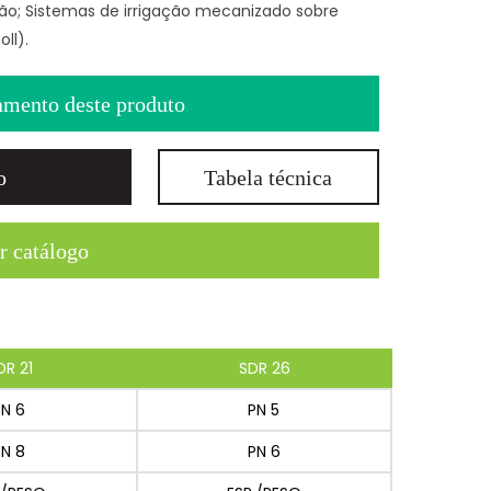
ão; Sistemas de irrigação mecanizado sobre
ll).
amento deste produto
o
Tabela técnica
r catálogo
DR 21
SDR 26
PN 6
PN 5
PN 8
PN 6