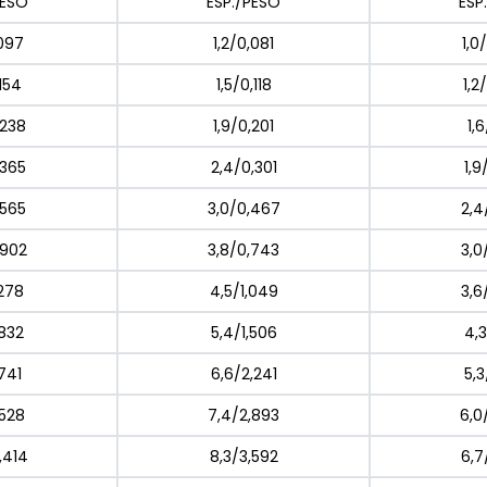
PESO
ESP./PESO
ESP
,097
1,2/0,081
1,0
,154
1,5/0,118
1,2
,238
1,9/0,201
1,6
,365
2,4/0,301
1,9
,565
3,0/0,467
2,4
,902
3,8/0,743
3,0
,278
4,5/1,049
3,6
,832
5,4/1,506
4,3
,741
6,6/2,241
5,3
,528
7,4/2,893
6,0
,414
8,3/3,592
6,7