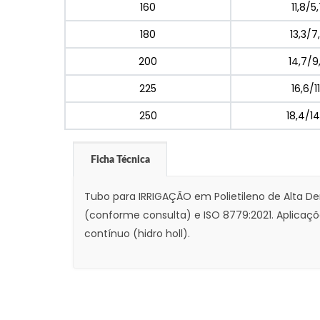
160
11,8/5
180
13,3/7
200
14,7/9
225
16,6/1
250
18,4/1
Ficha Técnica
Tubo para IRRIGAÇÃO em Polietileno de Alta De
(conforme consulta) e ISO 8779:2021. Aplicaç
contínuo (hidro holl).