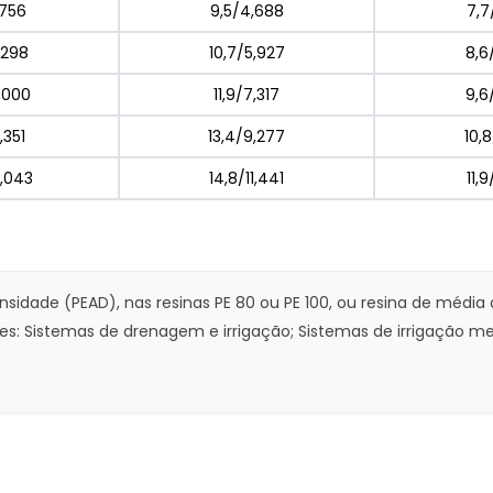
,756
9,5/4,688
7,7
,298
10,7/5,927
8,6
,000
11,9/7,317
9,6
1,351
13,4/9,277
10,
4,043
14,8/11,441
11,
nsidade (PEAD), nas resinas PE 80 ou PE 100, ou resina de média
ões: Sistemas de drenagem e irrigação; Sistemas de irrigação