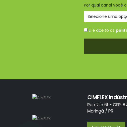
Por qual canal você 
Li e aceito as
polit
CIMFLEX Indústr
Rua 2, n 61 - CEP: 8
Maringá / PR