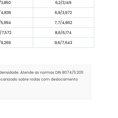
/3,850
6,2/3,149
/4,836
6,9/3,972
/5,994
7,7/4,862
8/7,572
8,6/6,174
9/9,269
9,6/7,643
 densidade. Atende as normas DIN 8074/5:2011
 mecanizado sobre rodas com deslocamento