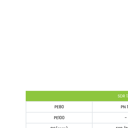
SDR 1
PE80
PN 
PE100
-