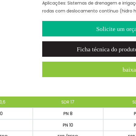
Aplicações: Sistemas de drenagem e irrigaç
rodas com deslocamento contínuo (hidro ho
Solicite um orç
Ficha técnica do produt
baixa
3,6
SDR 17
S
10
PN 8
PN 10