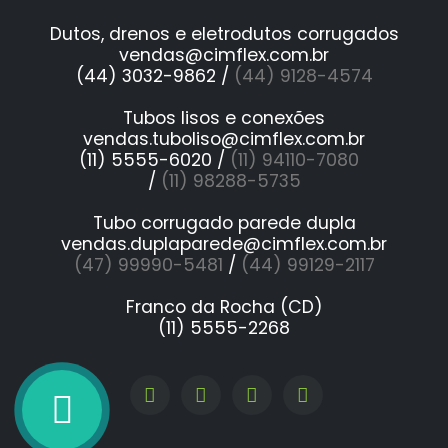
Dutos, drenos e eletrodutos corrugados
vendas@cimflex.com.br
(44) 3032-9862 /
(44) 9128-4574
Tubos lisos e conexões
vendas.tuboliso@cimflex.com.br
(11) 5555-6020 /
(11) 94110-7080
/
(11) 98288-5735
Tubo corrugado parede dupla
vendas.duplaparede@cimflex.com.br
(47) 99990-5481
/
(44) 99129-2117
Franco da Rocha (CD)
(11) 5555-2268