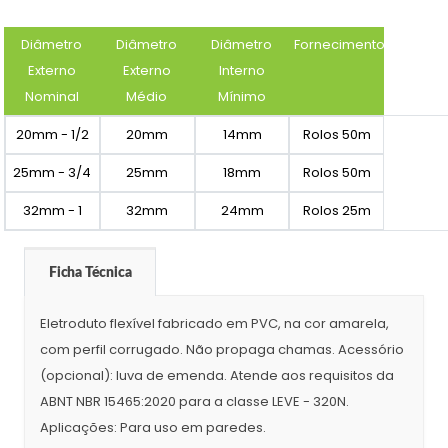
Diâmetro
Diâmetro
Diâmetro
Fornecimento
Externo
Externo
Interno
Nominal
Médio
Mínimo
20mm - 1/2
20mm
14mm
Rolos 50m
25mm - 3/4
25mm
18mm
Rolos 50m
32mm - 1
32mm
24mm
Rolos 25m
Ficha Técnica
Eletroduto flexível fabricado em PVC, na cor amarela,
com perfil corrugado. Não propaga chamas. Acessório
(opcional): luva de emenda. Atende aos requisitos da
ABNT NBR 15465:2020 para a classe LEVE - 320N.
Aplicações: Para uso em paredes.