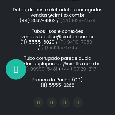
Dutos, drenos e eletrodutos corrugados
vendas@cimflex.com.br
(44) 3032-9862 /
(44) 9128-4574
Tubos lisos e conexões
vendas.tuboliso@cimflex.com.br
(11) 5555-6020 /
(11) 94110-7080
/
(11) 98288-5735
Tubo corrugado parede dupla
vendas.duplaparede@cimflex.com.br
(47) 99990-5481
/
(44) 99129-2117
Franco da Rocha (CD)
(11) 5555-2268