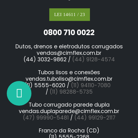
LEI 14611 / 23
0800 710 0022
Dutos, drenos e eletrodutos corrugados
vendas@cimflex.com.br
(44) 3032-9862 /
(44) 9128-4574
Tubos lisos e conexões
vendas.tuboliso@cimflex.com.br
(11) 5555-6020 /
(11) 94110-7080
/
(11) 98288-5735
Tubo corrugado parede dupla
vendas.duplaparede@cimflex.com.br
(47) 99990-5481
/
(44) 99129-2117
Franco da Rocha (CD)
(11) 5555-2268