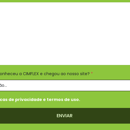
conheceu a CIMFLEX e chegou ao nosso site?
*
icas de privacidade e termos de uso.
ENVIAR