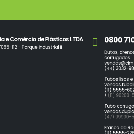
0800 71
ia e Comércio de Plásticos LTDA
7065-112 - Parque Industrial II
Dutos, dreno
corrugados
vendas@cimf
(44) 3032-98
Tubos lisos 
vendas.tubol
(11) 5555-60
/
(11) 98288-
Tubo corrug
vendas.dupl
(47) 99990-
Franco da R
(11) 5555-22