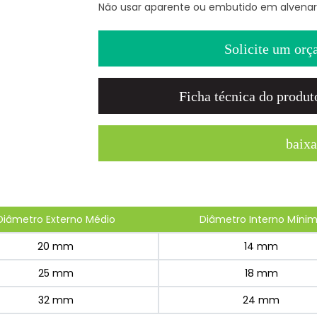
Não usar aparente ou embutido em alvenari
Solicite um orç
Ficha técnica do produt
baixa
Diâmetro Externo Médio
Diâmetro Interno Míni
20 mm
14 mm
25 mm
18 mm
32 mm
24 mm