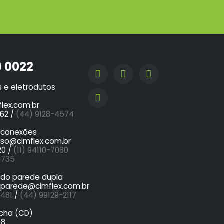
0 0022
s e eletrodutos
lex.com.br
62 /
(44) 9128-4574
e conexões
iso@cimflex.com.br
20 /
(11) 94110-7080
5735
ado parede dupla
aparede@cimflex.com.br
5481
/
(44) 99129-2117
ocha (CD)
68