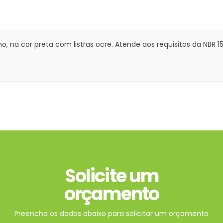
eno, na cor preta com listras ocre. Atende aos requisitos da NBR 
Solicite um
orçamento
Preencha os dados abaixo para solicitar um orçamento